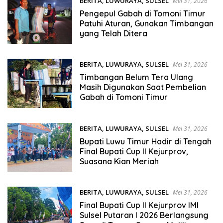
BERITA
,
LUWURAYA
,
SULSEL
Mei 31, 2026
Pengepul Gabah di Tomoni Timur
Patuhi Aturan, Gunakan Timbangan
yang Telah Ditera
BERITA
,
LUWURAYA
,
SULSEL
Mei 31, 2026
Timbangan Belum Tera Ulang
Masih Digunakan Saat Pembelian
Gabah di Tomoni Timur
BERITA
,
LUWURAYA
,
SULSEL
Mei 31, 2026
Bupati Luwu Timur Hadir di Tengah
Final Bupati Cup II Kejurprov,
Suasana Kian Meriah
BERITA
,
LUWURAYA
,
SULSEL
Mei 31, 2026
Final Bupati Cup II Kejurprov IMI
Sulsel Putaran I 2026 Berlangsung