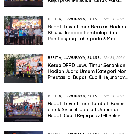
Kejurprov IMI Sulsel Cetak Para
Juara
BERITA
,
LUWURAYA
,
SULSEL
Mei 31, 2026
Bupati Luwu Timur Berikan Hadiah
Khusus kepada Pembalap dan
Panitia yang Lahir pada 3 Mei
BERITA
,
LUWURAYA
,
SULSEL
Mei 31, 2026
Ketua DPRD Luwu Timur Serahkan
Hadiah Juara Umum Kategori Non
Prestasi di Bupati Cup II Kejurprov
IMI Sulsel
BERITA
,
LUWURAYA
,
SULSEL
Mei 31, 2026
Bupati Luwu Timur Tambah Bonus
untuk Seluruh Juara 1 Umum di
Bupati Cup II Kejurprov IMI Sulsel