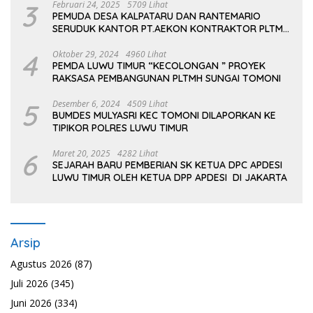
3
Februari 24, 2025
5709 Lihat
PEMUDA DESA KALPATARU DAN RANTEMARIO
SERUDUK KANTOR PT.AEKON KONTRAKTOR PLTMH
TOMONI
4
Oktober 29, 2024
4960 Lihat
PEMDA LUWU TIMUR “KECOLONGAN ” PROYEK
RAKSASA PEMBANGUNAN PLTMH SUNGAI TOMONI
5
Desember 6, 2024
4509 Lihat
BUMDES MULYASRI KEC TOMONI DILAPORKAN KE
TIPIKOR POLRES LUWU TIMUR
6
Maret 20, 2025
4282 Lihat
SEJARAH BARU PEMBERIAN SK KETUA DPC APDESI
LUWU TIMUR OLEH KETUA DPP APDESI DI JAKARTA
Arsip
Agustus 2026
(87)
Juli 2026
(345)
Juni 2026
(334)