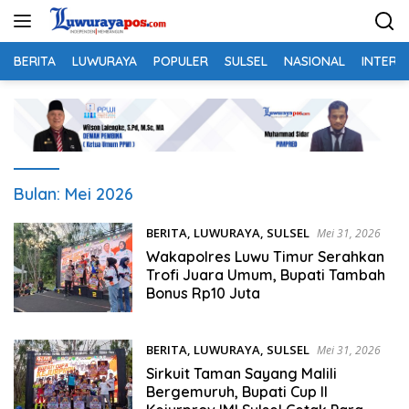
Langsung
ke
konten
BERITA
LUWURAYA
POPULER
SULSEL
NASIONAL
INTERN
Bulan:
Mei 2026
BERITA
,
LUWURAYA
,
SULSEL
Mei 31, 2026
Wakapolres Luwu Timur Serahkan
Trofi Juara Umum, Bupati Tambah
Bonus Rp10 Juta
BERITA
,
LUWURAYA
,
SULSEL
Mei 31, 2026
Sirkuit Taman Sayang Malili
Bergemuruh, Bupati Cup II