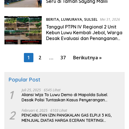
Seru di Taman Sayang Malili
BERITA
,
LUWURAYA
,
SULSEL
Mei 31, 2026
Tanggul PTPN IV Regional 2 Unit
Kebun Luwu Kembali Jebol, Warga
Desak Evaluasi dan Penanganan
Permanen
Paginasi
1
2
…
37
Berikutnya »
pos
Popular Post
1
Juli 25, 2025
6545 Lihat
Aliansi Wija To Luwu Demo di Mapolda Sulsel.
Desak Polisi Tuntaskan Kasus Penyerangan
Kampus dan Asrama
2
Februari 4, 2025
6103 Lihat
PENCABUTAN IZIN PANGKALAN GAS ELPIJI 3 KG,
MENJUAL DIATAS HARGA ECERAN TERTINGI
PERTAMINA