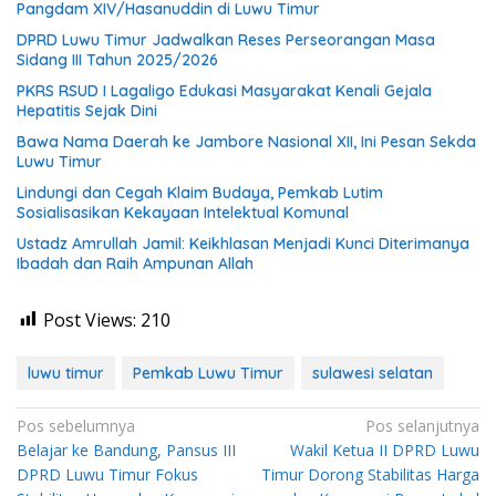
Pangdam XIV/Hasanuddin di Luwu Timur
DPRD Luwu Timur Jadwalkan Reses Perseorangan Masa
Sidang III Tahun 2025/2026
PKRS RSUD I Lagaligo Edukasi Masyarakat Kenali Gejala
Hepatitis Sejak Dini
Bawa Nama Daerah ke Jambore Nasional XII, Ini Pesan Sekda
Luwu Timur
Lindungi dan Cegah Klaim Budaya, Pemkab Lutim
Sosialisasikan Kekayaan Intelektual Komunal
Ustadz Amrullah Jamil: Keikhlasan Menjadi Kunci Diterimanya
Ibadah dan Raih Ampunan Allah
Post Views:
210
luwu timur
Pemkab Luwu Timur
sulawesi selatan
Navigasi
Pos sebelumnya
Pos selanjutnya
Belajar ke Bandung, Pansus III
Wakil Ketua II DPRD Luwu
pos
DPRD Luwu Timur Fokus
Timur Dorong Stabilitas Harga