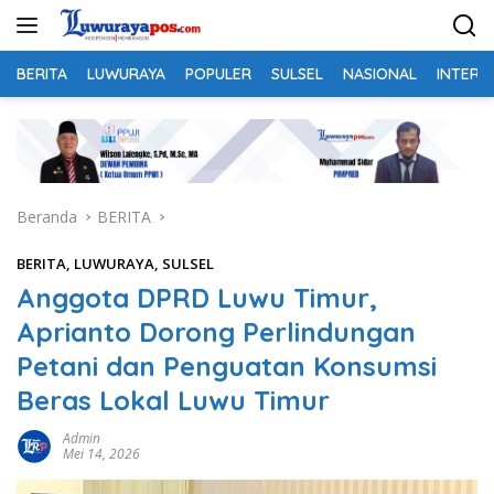
Langsung
ke
konten
BERITA
LUWURAYA
POPULER
SULSEL
NASIONAL
INTERN
Beranda
BERITA
BERITA
,
LUWURAYA
,
SULSEL
Anggota DPRD Luwu Timur,
Aprianto Dorong Perlindungan
Petani dan Penguatan Konsumsi
Beras Lokal Luwu Timur
Admin
Mei 14, 2026