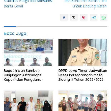
Stabilitas Harga dan Konsumsi
dan Konsumsi Beras Lokal
Beras Lokal
untuk Lindungi Petani
Baca Juga
Bupati Irwan Sambut
DPRD Luwu Timur Jadwalkan
Kunjungan Astamaops
Reses Perseorangan Masa
Kapolri dan Pangdam
Sidang III Tahun 2025/2026
XIV/Hasanuddin di Luwu
Timur