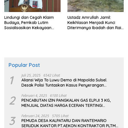
Lindungi dan Cegah Klaim
Ustadz Amrullah Jamil:
Budaya, Pemkab Lutim
Keikhlasan Menjadi Kunci
Sosialisasikan Kekayaan
Diterimanya Ibadah dan Raih
Intelektual Komunal
Ampunan Allah
Popular Post
1
Juli 25, 2025
6542 Lihat
Aliansi Wija To Luwu Demo di Mapolda Sulsel.
Desak Polisi Tuntaskan Kasus Penyerangan
Kampus dan Asrama
2
Februari 4, 2025
6100 Lihat
PENCABUTAN IZIN PANGKALAN GAS ELPIJI 3 KG,
MENJUAL DIATAS HARGA ECERAN TERTINGI
PERTAMINA
3
Februari 24, 2025
5705 Lihat
PEMUDA DESA KALPATARU DAN RANTEMARIO
SERUDUK KANTOR PT.AEKON KONTRAKTOR PLTMH