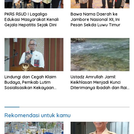
PKRS RSUD I Lagaligo
Bawa Nama Daerah ke
Edukasi Masyarakat Kenali
Jambore Nasional XII, Ini
Gejala Hepatitis Sejak Dini
Pesan Sekda Luwu Timur
Lindungi dan Cegah Klaim
Ustadz Amrullah Jamil:
Budaya, Pemkab Lutim
Keikhlasan Menjadi Kunci
Sosialisasikan Kekayaan
Diterimanya Ibadah dan Raih
Intelektual Komunal
Ampunan Allah
Rekomendasi untuk kamu