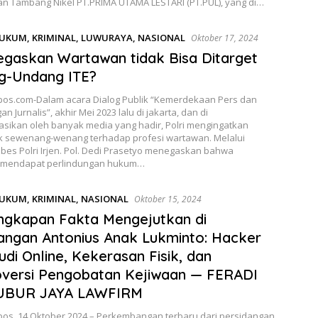
n Tambang Nikel PT.PRIMA UTAMA LESTARI (PT.PUL), yang di…
UKUM
,
KRIMINAL
,
LUWURAYA
,
NASIONAL
Oktober 17, 2024
tegaskan Wartawan tidak Bisa Ditarget
g-Undang ITE?
os.com-Dalam acara Dialog Publik “Kemerdekaan Pers dan
n Jurnalis”, akhir Mei 2023 lalu di jakarta, dan di
sikan oleh banyak media yang hadir, Polri mengingatkan
ak sewenang-wenang terhadap profesi wartawan. Melalui
es Polri Irjen. Pol. Dedi Prasetyo menegaskan bahwa
 mendapat perlindungan hukum…
UKUM
,
KRIMINAL
,
NASIONAL
Oktober 15, 2024
ngkapan Fakta Mengejutkan di
angan Antonius Anak Lukminto: Hacker
Judi Online, Kekerasan Fisik, dan
versi Pengobatan Kejiwaan — FERADI
UBUR JAYA LAWFIRM
os, 14 Oktober 2024 – Perkembangan terbaru dari persidangan