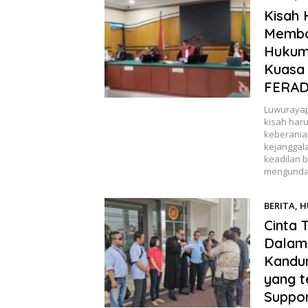
22, 2024
Kisah 
Membo
Hukum 
Kuasa
FERAD
Luwurayapo
kisah har
keberania
kejanggal
keadilan b
mengunda
BERITA
,
H
21, 2024
Cinta 
Dalam
Kandun
yang 
Suppor