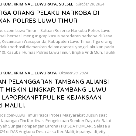
UKUM
,
KRIMINAL
,
LUWURAYA
,
SULSEL
Oktober 20, 2024
 TIGA ORANG PELAKU NARKOBA DI
AN POLRES LUWU TIMUR
os.com-Luwu Timur – Satuan Reserse Narkoba Polres Luwu
bali berhasil mengungkap kasus peredaran narkoba di Desa
, Kecamatan Wasuponda, Kabupaten Luwu Timur. Tiga orang
elaku berhasil diamankan dalam operasi yang dilakukan pada
10). Kasubsi Humas Polres Luwu Timur, Bripka Andi Muh. Taufik,
UKUM
,
KRIMINAL
,
LUWURAYA
Oktober 20, 2024
N PELANGGARAN TAMBANG ALIANSI
T MISKIN LINGKAR TAMBANG LUWU
 LAPORKANPT.PUL KE KEJAKSAAN
 MALILI.
os.com-Luwu Timur Pasca Protes Masyarakat Dusun saat
 lapangan Tim Kordinasi Pengelolaan Sumber Daya Air Balai
ayah Sungai Pompengan Larona (TKPSDA POMLAR), Selasa 8
24 di DAS Angkona Desa Ussu Kec.Malili, tepatnya di Jetty