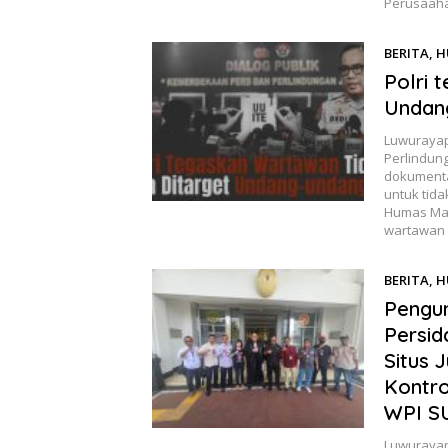
Perusaaha
BERITA
,
H
Polri 
Undan
Luwurayap
Perlindunga
dokumenta
untuk tid
Humas Mab
wartawan
BERITA
,
H
Pengu
Persid
Situs 
Kontro
WPI S
Luwurayap