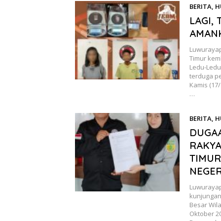
BERITA
,
H
LAGI,
AMANK
Luwurayap
Timur kem
Ledu-Ledu
terduga p
Kamis (17/
…
BERITA
,
H
DUGAA
RAKYA
TIMUR
NEGERI
Luwurayap
kunjungan
Besar Wil
Oktober 20