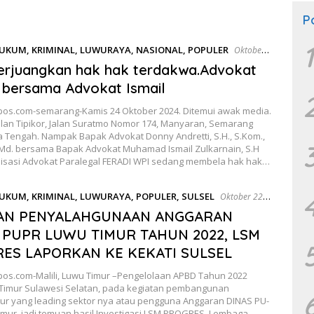
P
1
UKUM
,
KRIMINAL
,
LUWURAYA
,
NASIONAL
,
POPULER
Oktober
rjuangkan hak hak terdakwa.Advokat
 bersama Advokat Ismail
os.com-semarang-Kamis 24 Oktober 2024. Ditemui awak media.
ilan Tipikor, Jalan Suratmo Nomor 174, Manyaran, Semarang
a Tengah. Nampak Bapak Advokat Donny Andretti, S.H., S.Kom.,
.Md. bersama Bapak Advokat Muhamad Ismail Zulkarnain, S.H
nisasi Advokat Paralegal FERADI WPI sedang membela hak hak…
UKUM
,
KRIMINAL
,
LUWURAYA
,
POPULER
,
SULSEL
Oktober 22,
AN PENYALAHGUNAAN ANGGARAN
 PUPR LUWU TIMUR TAHUN 2022, LSM
ES LAPORKAN KE KEKATI SULSEL
os.com-Malili, Luwu Timur –Pengelolaan APBD Tahun 2022
Timur Sulawesi Selatan, pada kegiatan pembangunan
tur yang leading sektor nya atau pengguna Anggaran DINAS PU-
imur, jadi temuan hasil Investigasi LSM PROGRES. Lembaga