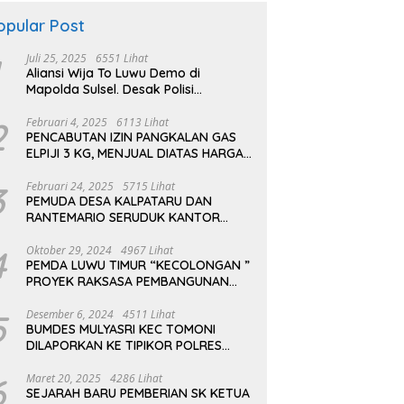
opular Post
Juli 25, 2025
6551 Lihat
Aliansi Wija To Luwu Demo di
Mapolda Sulsel. Desak Polisi
Tuntaskan Kasus Penyerangan
Kampus dan Asrama
2
Februari 4, 2025
6113 Lihat
PENCABUTAN IZIN PANGKALAN GAS
ELPIJI 3 KG, MENJUAL DIATAS HARGA
ECERAN TERTINGI PERTAMINA
3
Februari 24, 2025
5715 Lihat
PEMUDA DESA KALPATARU DAN
RANTEMARIO SERUDUK KANTOR
PT.AEKON KONTRAKTOR PLTMH
TOMONI
4
Oktober 29, 2024
4967 Lihat
PEMDA LUWU TIMUR “KECOLONGAN ”
PROYEK RAKSASA PEMBANGUNAN
PLTMH SUNGAI TOMONI
5
Desember 6, 2024
4511 Lihat
BUMDES MULYASRI KEC TOMONI
DILAPORKAN KE TIPIKOR POLRES
LUWU TIMUR
6
Maret 20, 2025
4286 Lihat
SEJARAH BARU PEMBERIAN SK KETUA