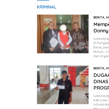
KRIMINAL
BERITA
,
H
24, 2024
Mempe
Donny
Luwurayap
Di Pengad
Barat, Jaw
M.Kom., C
dari Orga
BERITA
,
H
2024
DUGA
DINAS
PROGR
Luwurayap
Kab.Luwu 
Infrastruk
PR Luwu T