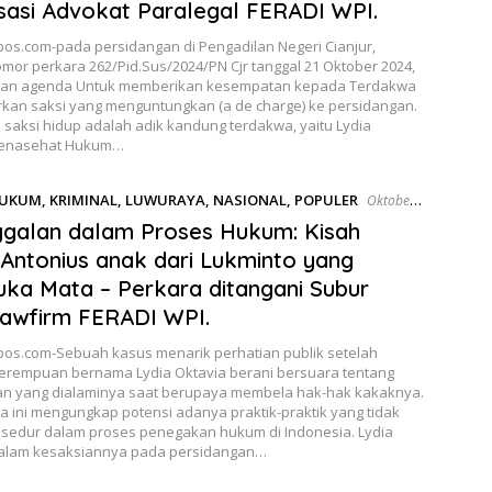
sasi Advokat Paralegal FERADI WPI.
os.com-pada persidangan di Pengadilan Negeri Cianjur,
or perkara 262/Pid.Sus/2024/PN Cjr tanggal 21 Oktober 2024,
gan agenda Untuk memberikan kesempatan kepada Terdakwa
kan saksi yang menguntungkan (a de charge) ke persidangan.
 saksi hidup adalah adik kandung terdakwa, yaitu Lydia
Penasehat Hukum…
UKUM
,
KRIMINAL
,
LUWURAYA
,
NASIONAL
,
POPULER
Oktober
galan dalam Proses Hukum: Kisah
Antonius anak dari Lukminto yang
a Mata – Perkara ditangani Subur
awfirm FERADI WPI.
os.com-Sebuah kasus menarik perhatian publik setelah
erempuan bernama Lydia Oktavia berani bersuara tentang
an yang dialaminya saat berupaya membela hak-hak kakaknya.
a ini mengungkap potensi adanya praktik-praktik yang tidak
osedur dalam proses penegakan hukum di Indonesia. Lydia
dalam kesaksiannya pada persidangan…