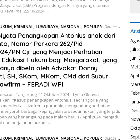
asyarakat (LSM),Progress dengan Rilisnya yang diterima
u Raya Pos (22/10/2024)…
UKUM
,
KRIMINAL
,
LUWURAYA
,
NASIONAL
,
POPULER
Oktober
Ars
Nyata Penangkapan Antonius anak dari
Agus
to, Nomor Perkara 262/Pid
Juli 
24/PN Cjr yang Menjadi Perhatian
Juni
, Edukasi Hukum bagi Masyarakat, yang
Mei 
anya dibela oleh Advokat Donny
ti, SH, SKom, MKom, CMd dari Subur
Apri
awfirm – FERADI WPI.
Mare
Febr
os.com-Tangerang, 21 Oktober 2024 – Lydia Oktavia
kan : “Kasus penangkapan Antonius, seorang pria yang
Janu
is menderita skizofrenia paranoid, mengundang perhatian
Des
 menyoroti berbagai kejanggalan prosedur hukum yang terjadi.
an yang berlangsung pada malam hari, 17 April 2024, menjadi
Nov
l dari perjalanan hukum…
Okto
Sept
UKUM
,
KRIMINAL
,
LUWURAYA
,
NASIONAL
,
POPULER
Oktober