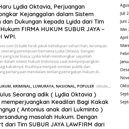
Agus
Haru Lydia Oktavia, Perjuangan
ngkar Kejanggalan dalam Sistem
Juli 
dan Dukungan kepada Lyida dari Tim
Juni
 Hukum FIRMA HUKUM SUBUR JAYA –
Mei 
I WPI.
Apri
Mare
s.com-Di balik hiruk pikuk kehidupan sehari-hari, tersimpan
u seorang perempuan bernama Lydia Oktavia. Dengan
Febr
n yang luar biasa, Lydia telah membongkar sejumlah
an dalam sistem hukum Indonesia saat memperjuangkan
Janu
agi kakaknya. Kisahnya menjadi sorotan publik dan
Des
ng pertanyaan mendalam tentang penegakan hukum di…
Nov
Okto
UKUM
,
KRIMINAL
,
LUWURAYA
,
NASIONAL
,
POPULER
Oktober
Tulus Seorang adik ( Lydia Oktavia )
Sept
 memperjuangkan Keadilan Bagi Kakak
Sept
gnya ( Antonius anak dari Lukminto )
tersandung masalah Hukum. Dengan
t dari Tim SUBUR JAYA LAWFIRM dari