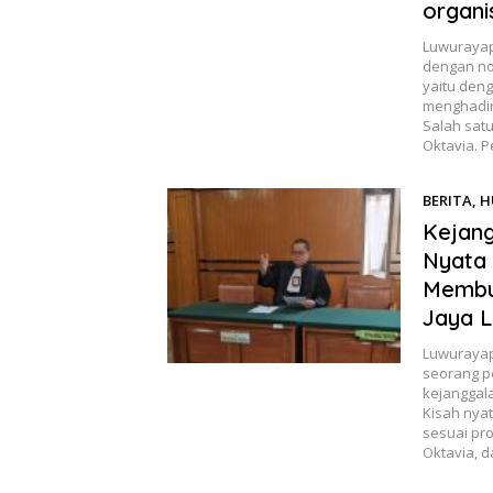
organi
Luwurayap
dengan nom
yaitu den
menghadir
Salah satu
Oktavia. 
BERITA
,
H
21, 2024
Kejang
Nyata 
Membuk
Jaya L
Luwurayap
seorang p
kejanggal
Kisah nyat
sesuai pr
Oktavia, 