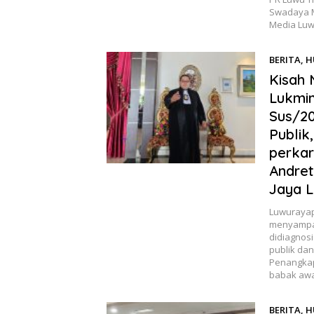
Swadaya M
Media Luw
BERITA
,
H
22, 2024
Kisah 
Lukmin
Sus/20
Publik
perkar
Andret
Jaya L
Luwurayap
menyampai
didiagnos
publik dan
Penangkap
babak awa
BERITA
,
H