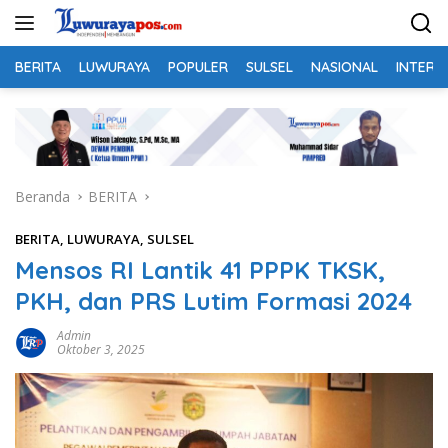
Langsung
ke
konten
BERITA
LUWURAYA
POPULER
SULSEL
NASIONAL
INTERN
Beranda
BERITA
BERITA
,
LUWURAYA
,
SULSEL
Mensos RI Lantik 41 PPPK TKSK,
PKH, dan PRS Lutim Formasi 2024
Admin
Oktober 3, 2025