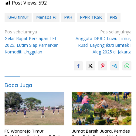
Post Views:
592
luwu timur
Mensos RI
PKH
PPPK TKSK
PRS
Navigasi
Pos sebelumnya
Pos selanjutnya
Gelar Rapat Persiapan TEI
Anggota DPRD Luwu Timur,
pos
2025, Lutim Siap Pamerkan
Rusdi Layong Ikuti Bimtek I
Komoditi Unggulan
Aleg 2025 di Jakarta
Baca Juga
FC Wonorejo Timur
Jumat Bersih Juara, Pemdes