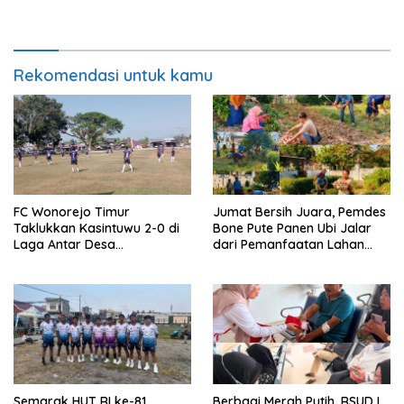
Warga
Laoli
Rekomendasi untuk kamu
FC Wonorejo Timur
Jumat Bersih Juara, Pemdes
Taklukkan Kasintuwu 2-0 di
Bone Pute Panen Ubi Jalar
Laga Antar Desa
dari Pemanfaatan Lahan
Mangkutana
Kosong
Semarak HUT RI ke-81,
Berbagi Merah Putih, RSUD I