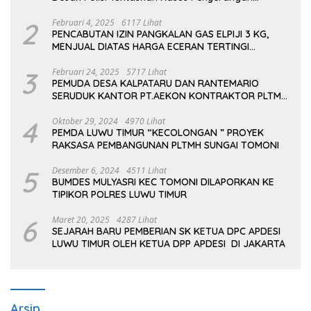
Kampus dan Asrama
2
Februari 4, 2025
6117 Lihat
PENCABUTAN IZIN PANGKALAN GAS ELPIJI 3 KG,
MENJUAL DIATAS HARGA ECERAN TERTINGI
PERTAMINA
3
Februari 24, 2025
5717 Lihat
PEMUDA DESA KALPATARU DAN RANTEMARIO
SERUDUK KANTOR PT.AEKON KONTRAKTOR PLTMH
TOMONI
4
Oktober 29, 2024
4970 Lihat
PEMDA LUWU TIMUR “KECOLONGAN ” PROYEK
RAKSASA PEMBANGUNAN PLTMH SUNGAI TOMONI
5
Desember 6, 2024
4511 Lihat
BUMDES MULYASRI KEC TOMONI DILAPORKAN KE
TIPIKOR POLRES LUWU TIMUR
6
Maret 20, 2025
4287 Lihat
SEJARAH BARU PEMBERIAN SK KETUA DPC APDESI
LUWU TIMUR OLEH KETUA DPP APDESI DI JAKARTA
Arsip