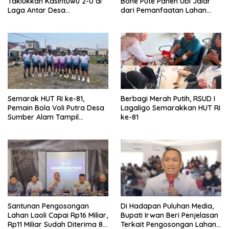
Taklukkan Kasintuwu 2-0 di
Bone Pute Panen Ubi Jalar
Laga Antar Desa
dari Pemanfaatan Lahan
Mangkutana
Kosong
Semarak HUT RI ke-81,
Berbagi Merah Putih, RSUD I
Pemain Bola Voli Putra Desa
Lagaligo Semarakkan HUT RI
Sumber Alam Tampil
ke-81
Gemilang di Lapangan
Tomoni
Santunan Pengosongan
Di Hadapan Puluhan Media,
Lahan Laoli Capai Rp16 Miliar,
Bupati Irwan Beri Penjelasan
Rp11 Miliar Sudah Diterima 83
Terkait Pengosongan Lahan