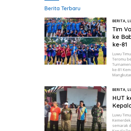
Luwurayapos.com
Berita Terbaru
BERITA
,
L
Tim Vo
ke Bab
ke-81
Luwu Timur
Teromu be
Turnamen 
ke-81 Kem
Mangkutan
BERITA
,
L
HUT ke
Kepal
Luwu Timu
Kemerdeka
semarak d
Kepala Des