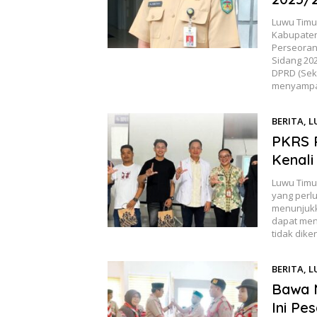
Luwu Timu
Kabupaten
Perseoran
Sidang 202
DPRD (Sek
menyampa
BERITA
,
L
PKRS R
Kenali
Luwu Timu
yang perlu
menunjukka
dapat men
tidak dike
BERITA
,
L
Bawa 
Ini Pe