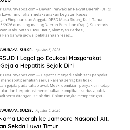
r, Luwurayapos.com – Dewan Perwakilan Rakyat Daerah (DPRD)
 Luwu Timur akan melaksanakan kegiatan Reses
gan Pimpinan dan Anggota DPRD Masa Sidang Ke-III Tahun
5/2026 di masing-masing Daerah Pemilihan (Dapil). Sekretaris
wan) Kabupaten Luwu Timur, Alamsyah Perkesi,
ikan bahwa jadwal pelaksanaan reses…
UWURAYA
,
SULSEL
Agustus 6, 2026
SUD I Lagaligo Edukasi Masyarakat
 Gejala Hepatitis Sejak Dini
r, Luwurayapos.com — Hepatitis menjadi salah satu penyakit
 mendapat perhatian serius karena sering kali tidak
n gejala pada tahap awal. Meski demikian, penyakit ini tetap
ular dan berpotensi menimbulkan komplikasi serius apabila
nali serta ditangani sejak dini. Dalam rangka memperingati…
UWURAYA
,
SULSEL
Agustus 6, 2026
Nama Daerah ke Jambore Nasional XII,
san Sekda Luwu Timur