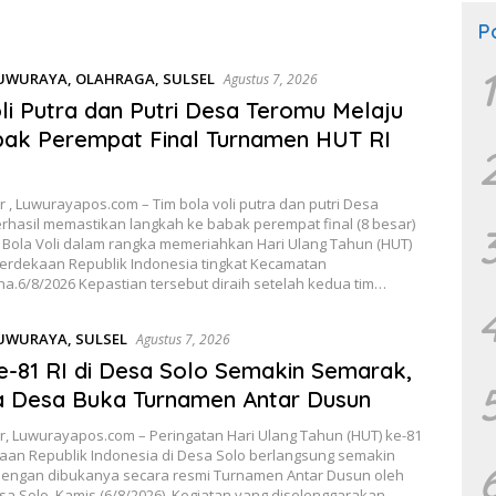
P
1
UWURAYA
,
OLAHRAGA
,
SULSEL
Agustus 7, 2026
li Putra dan Putri Desa Teromu Melaju
ak Perempat Final Turnamen HUT RI
 , Luwurayapos.com – Tim bola voli putra dan putri Desa
rhasil memastikan langkah ke babak perempat final (8 besar)
Bola Voli dalam rangka memeriahkan Hari Ulang Tahun (HUT)
erdekaan Republik Indonesia tingkat Kecamatan
a.6/8/2026 Kepastian tersebut diraih setelah kedua tim…
UWURAYA
,
SULSEL
Agustus 7, 2026
-81 RI di Desa Solo Semakin Semarak,
a Desa Buka Turnamen Antar Dusun
r, Luwurayapos.com – Peringatan Hari Ulang Tahun (HUT) ke-81
an Republik Indonesia di Desa Solo berlangsung semakin
engan dibukanya secara resmi Turnamen Antar Dusun oleh
a Solo, Kamis (6/8/2026). Kegiatan yang diselenggarakan