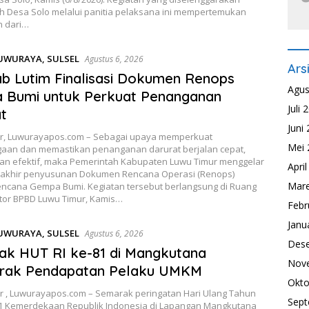
h Desa Solo melalui panitia pelaksana ini mempertemukan
n dari…
UWURAYA
,
SULSEL
Agustus 6, 2026
Ars
 Lutim Finalisasi Dokumen Renops
Agus
 Bumi untuk Perkuat Penanganan
Juli 
t
Juni
r, Luwurayapos.com – Sebagai upaya memperkuat
Mei 
gaan dan memastikan penanganan darurat berjalan cepat,
dan efektif, maka Pemerintah Kabupaten Luwu Timur menggelar
Apri
 akhir penyusunan Dokumen Rencana Operasi (Renops)
Mare
encana Gempa Bumi. Kegiatan tersebut berlangsung di Ruang
tor BPBD Luwu Timur, Kamis…
Febr
Janu
UWURAYA
,
SULSEL
Agustus 6, 2026
Des
k HUT RI ke-81 di Mangkutana
Nov
rak Pendapatan Pelaku UMKM
Okto
r , Luwurayapos.com – Semarak peringatan Hari Ulang Tahun
Sept
81 Kemerdekaan Republik Indonesia di Lapangan Mangkutana