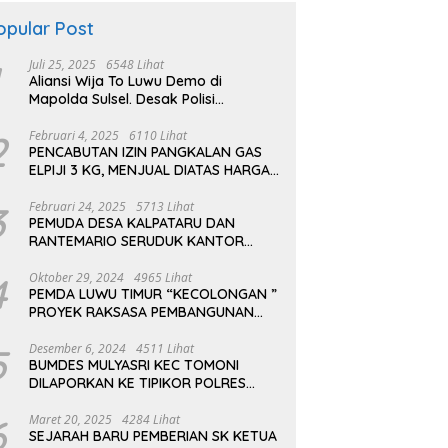
opular Post
Juli 25, 2025
6548 Lihat
Aliansi Wija To Luwu Demo di
Mapolda Sulsel. Desak Polisi
Tuntaskan Kasus Penyerangan
Kampus dan Asrama
2
Februari 4, 2025
6110 Lihat
PENCABUTAN IZIN PANGKALAN GAS
ELPIJI 3 KG, MENJUAL DIATAS HARGA
ECERAN TERTINGI PERTAMINA
3
Februari 24, 2025
5713 Lihat
PEMUDA DESA KALPATARU DAN
RANTEMARIO SERUDUK KANTOR
PT.AEKON KONTRAKTOR PLTMH
TOMONI
4
Oktober 29, 2024
4965 Lihat
PEMDA LUWU TIMUR “KECOLONGAN ”
PROYEK RAKSASA PEMBANGUNAN
PLTMH SUNGAI TOMONI
5
Desember 6, 2024
4511 Lihat
BUMDES MULYASRI KEC TOMONI
DILAPORKAN KE TIPIKOR POLRES
LUWU TIMUR
6
Maret 20, 2025
4284 Lihat
SEJARAH BARU PEMBERIAN SK KETUA