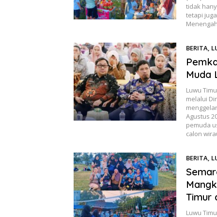
tidak han
tetapi jug
Menengah 
BERITA
,
L
Pemkab
Muda 
Luwu Timu
melalui D
menggelar
Agustus 2
pemuda us
calon wir
BERITA
,
L
Semar
Mangk
Timur 
Luwu Timu