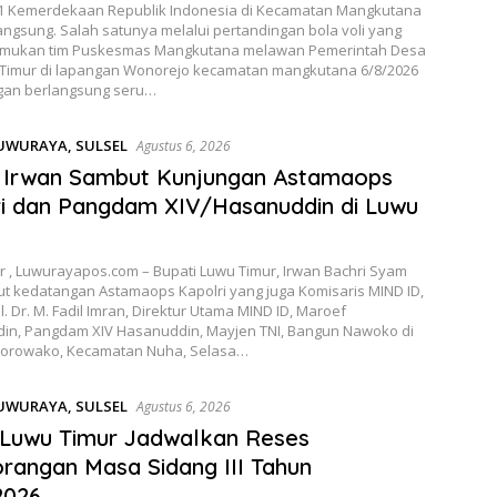
81 Kemerdekaan Republik Indonesia di Kecamatan Mangkutana
angsung. Salah satunya melalui pertandingan bola voli yang
mukan tim Puskesmas Mangkutana melawan Pemerintah Desa
Timur di lapangan Wonorejo kecamatan mangkutana 6/8/2026
gan berlangsung seru…
UWURAYA
,
SULSEL
Agustus 6, 2026
i Irwan Sambut Kunjungan Astamaops
i dan Pangdam XIV/Hasanuddin di Luwu
r , Luwurayapos.com – Bupati Luwu Timur, Irwan Bachri Syam
 kedatangan Astamaops Kapolri yang juga Komisaris MIND ID,
. Dr. M. Fadil Imran, Direktur Utama MIND ID, Maroef
in, Pangdam XIV Hasanuddin, Mayjen TNI, Bangun Nawoko di
orowako, Kecamatan Nuha, Selasa…
UWURAYA
,
SULSEL
Agustus 6, 2026
Luwu Timur Jadwalkan Reses
rangan Masa Sidang III Tahun
2026