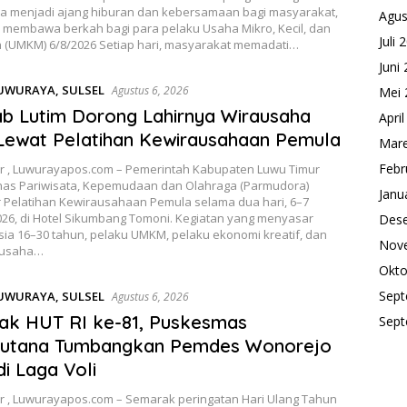
ya menjadi ajang hiburan dan kebersamaan bagi masyarakat,
Agus
a membawa berkah bagi para pelaku Usaha Mikro, Kecil, dan
Juli 
(UMKM) 6/8/2026 Setiap hari, masyarakat memadati…
Juni
UWURAYA
,
SULSEL
Agustus 6, 2026
Mei 
 Lutim Dorong Lahirnya Wirausaha
Apri
Lewat Pelatihan Kewirausahaan Pemula
Mare
Febr
r , Luwurayapos.com – Pemerintah Kabupaten Luwu Timur
inas Pariwisata, Kepemudaan dan Olahraga (Parmudora)
Janu
 Pelatihan Kewirausahaan Pemula selama dua hari, 6–7
026, di Hotel Sikumbang Tomoni. Kegiatan yang menyasar
Des
ia 16–30 tahun, pelaku UMKM, pelaku ekonomi kreatif, dan
Nov
ausaha…
Okto
Sept
UWURAYA
,
SULSEL
Agustus 6, 2026
ak HUT RI ke-81, Puskesmas
Sept
utana Tumbangkan Pemdes Wonorejo
di Laga Voli
r , Luwurayapos.com – Semarak peringatan Hari Ulang Tahun