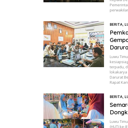
Pemerinta
perwakila
BERITA
,
L
Pemkab
Gempa
Darura
Luwu Timu
kesiapsia
terpadu, 
lokakarya
Darurat B
Rapat Kan
BERITA
,
L
Semara
Dongk
Luwu Timu
(HUT) ke-