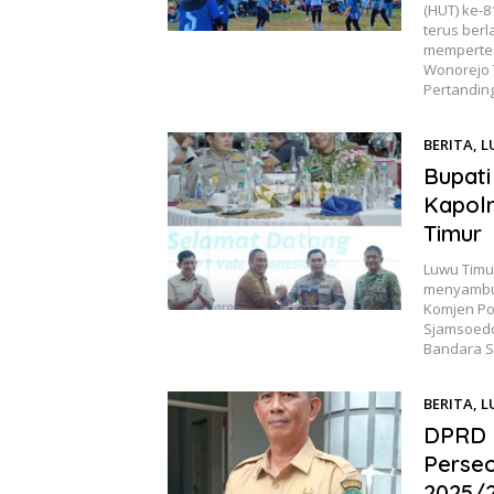
(HUT) ke-
terus berl
memperte
Wonorejo 
Pertandin
BERITA
,
L
Bupat
Kapolr
Timur
Luwu Timu
menyambut
Komjen Pol
Sjamsoedd
Bandara S
BERITA
,
L
DPRD 
Perseo
2025/