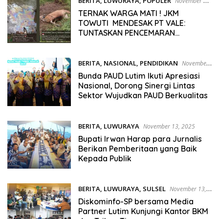
BERITA
,
LUWURAYA
,
POPULER
November 13,
2025
TERNAK WARGA MATI ! JKM
TOWUTI MENDESAK PT VALE:
TUNTASKAN PENCEMARAN
LINGKUNGAN AKIBAT TUMPAHAN
MINYAK
BERITA
,
NASIONAL
,
PENDIDIKAN
November
13, 2025
Bunda PAUD Lutim Ikuti Apresiasi
Nasional, Dorong Sinergi Lintas
Sektor Wujudkan PAUD Berkualitas
BERITA
,
LUWURAYA
November 13, 2025
Bupati Irwan Harap para Jurnalis
Berikan Pemberitaan yang Baik
Kepada Publik
BERITA
,
LUWURAYA
,
SULSEL
November 13,
2025
Diskominfo-SP bersama Media
Partner Lutim Kunjungi Kantor BKM