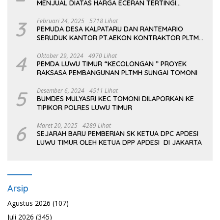
MENJUAL DIATAS HARGA ECERAN TERTINGI
PERTAMINA
3
Februari 24, 2025
5718 Lihat
PEMUDA DESA KALPATARU DAN RANTEMARIO
SERUDUK KANTOR PT.AEKON KONTRAKTOR PLTMH
TOMONI
4
Oktober 29, 2024
4970 Lihat
PEMDA LUWU TIMUR “KECOLONGAN ” PROYEK
RAKSASA PEMBANGUNAN PLTMH SUNGAI TOMONI
5
Desember 6, 2024
4511 Lihat
BUMDES MULYASRI KEC TOMONI DILAPORKAN KE
TIPIKOR POLRES LUWU TIMUR
6
Maret 20, 2025
4289 Lihat
SEJARAH BARU PEMBERIAN SK KETUA DPC APDESI
LUWU TIMUR OLEH KETUA DPP APDESI DI JAKARTA
Arsip
Agustus 2026
(107)
Juli 2026
(345)