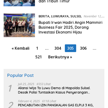
dan Tribun Timur
BERITA
,
LUWURAYA
,
SULSEL
November 12,
2025
Bupati Irwan Hadiri Angin Mammiri
Business Fair 2025, Dorong
Investasi Ekonomi Hijau
Paginasi
« Kembali
1
…
304
305
306
…
pos
521
Berikutnya »
Popular Post
1
Juli 25, 2025
6553 Lihat
Aliansi Wija To Luwu Demo di Mapolda Sulsel.
Desak Polisi Tuntaskan Kasus Penyerangan
Kampus dan Asrama
2
Februari 4, 2025
6118 Lihat
PENCABUTAN IZIN PANGKALAN GAS ELPIJI 3 KG,