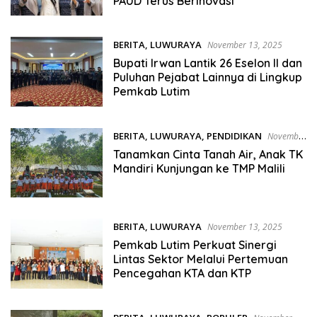
PAUD Terus Berinovasi
BERITA
,
LUWURAYA
November 13, 2025
Bupati Irwan Lantik 26 Eselon II dan
Puluhan Pejabat Lainnya di Lingkup
Pemkab Lutim
BERITA
,
LUWURAYA
,
PENDIDIKAN
November
13, 2025
Tanamkan Cinta Tanah Air, Anak TK
Mandiri Kunjungan ke TMP Malili
BERITA
,
LUWURAYA
November 13, 2025
Pemkab Lutim Perkuat Sinergi
Lintas Sektor Melalui Pertemuan
Pencegahan KTA dan KTP