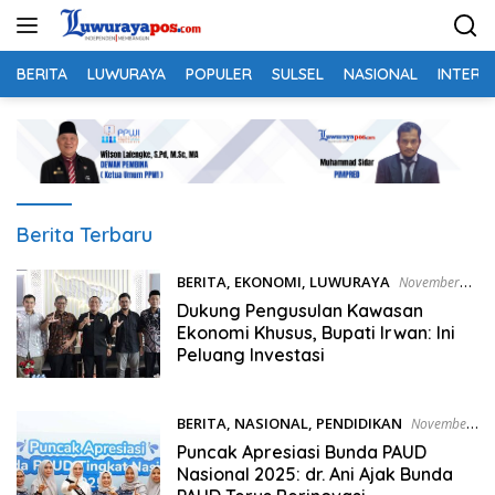
Langsung
ke
konten
BERITA
LUWURAYA
POPULER
SULSEL
NASIONAL
INTERN
Luwurayapos.com
Berita Terbaru
BERITA
,
EKONOMI
,
LUWURAYA
November
13, 2025
Dukung Pengusulan Kawasan
Ekonomi Khusus, Bupati Irwan: Ini
Peluang Investasi
BERITA
,
NASIONAL
,
PENDIDIKAN
November
13, 2025
Puncak Apresiasi Bunda PAUD
Nasional 2025: dr. Ani Ajak Bunda