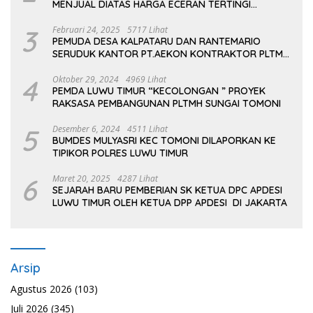
MENJUAL DIATAS HARGA ECERAN TERTINGI
PERTAMINA
3
Februari 24, 2025
5717 Lihat
PEMUDA DESA KALPATARU DAN RANTEMARIO
SERUDUK KANTOR PT.AEKON KONTRAKTOR PLTMH
TOMONI
4
Oktober 29, 2024
4969 Lihat
PEMDA LUWU TIMUR “KECOLONGAN ” PROYEK
RAKSASA PEMBANGUNAN PLTMH SUNGAI TOMONI
5
Desember 6, 2024
4511 Lihat
BUMDES MULYASRI KEC TOMONI DILAPORKAN KE
TIPIKOR POLRES LUWU TIMUR
6
Maret 20, 2025
4287 Lihat
SEJARAH BARU PEMBERIAN SK KETUA DPC APDESI
LUWU TIMUR OLEH KETUA DPP APDESI DI JAKARTA
Arsip
Agustus 2026
(103)
Juli 2026
(345)