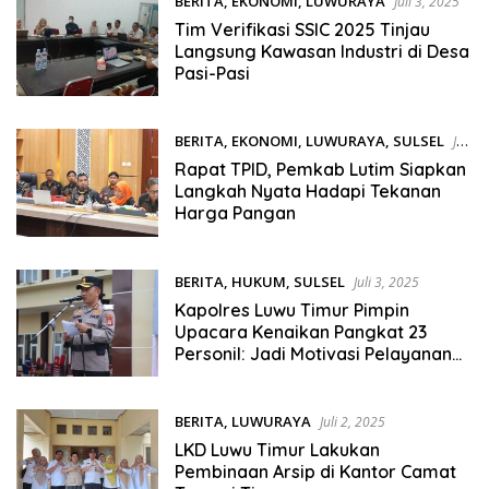
BERITA
,
EKONOMI
,
LUWURAYA
Juli 3, 2025
Tim Verifikasi SSIC 2025 Tinjau
Langsung Kawasan Industri di Desa
Pasi-Pasi
BERITA
,
EKONOMI
,
LUWURAYA
,
SULSEL
Juli
3, 2025
Rapat TPID, Pemkab Lutim Siapkan
Langkah Nyata Hadapi Tekanan
Harga Pangan
BERITA
,
HUKUM
,
SULSEL
Juli 3, 2025
Kapolres Luwu Timur Pimpin
Upacara Kenaikan Pangkat 23
Personil: Jadi Motivasi Pelayanan
Terbaik
BERITA
,
LUWURAYA
Juli 2, 2025
LKD Luwu Timur Lakukan
Pembinaan Arsip di Kantor Camat