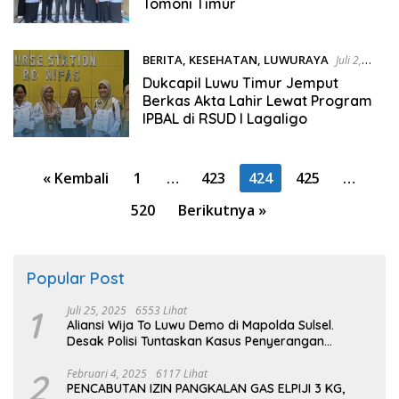
Tomoni Timur
BERITA
,
KESEHATAN
,
LUWURAYA
Juli 2,
2025
Dukcapil Luwu Timur Jemput
Berkas Akta Lahir Lewat Program
IPBAL di RSUD I Lagaligo
Paginasi
« Kembali
1
…
423
424
425
…
pos
520
Berikutnya »
Popular Post
1
Juli 25, 2025
6553 Lihat
Aliansi Wija To Luwu Demo di Mapolda Sulsel.
Desak Polisi Tuntaskan Kasus Penyerangan
Kampus dan Asrama
2
Februari 4, 2025
6117 Lihat
PENCABUTAN IZIN PANGKALAN GAS ELPIJI 3 KG,