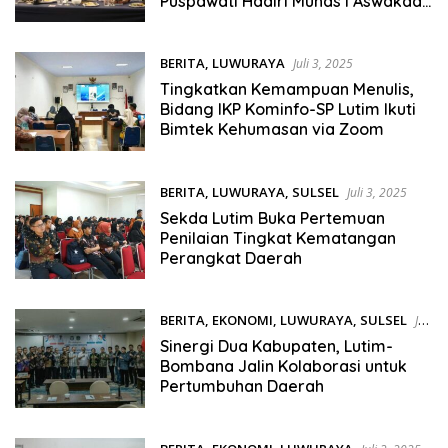
Puspawati Hadiri Munas I Aswakada
Indonesia
BERITA
,
LUWURAYA
Juli 3, 2025
Tingkatkan Kemampuan Menulis,
Bidang IKP Kominfo-SP Lutim Ikuti
Bimtek Kehumasan via Zoom
BERITA
,
LUWURAYA
,
SULSEL
Juli 3, 2025
Sekda Lutim Buka Pertemuan
Penilaian Tingkat Kematangan
Perangkat Daerah
BERITA
,
EKONOMI
,
LUWURAYA
,
SULSEL
Juli
3, 2025
Sinergi Dua Kabupaten, Lutim-
Bombana Jalin Kolaborasi untuk
Pertumbuhan Daerah