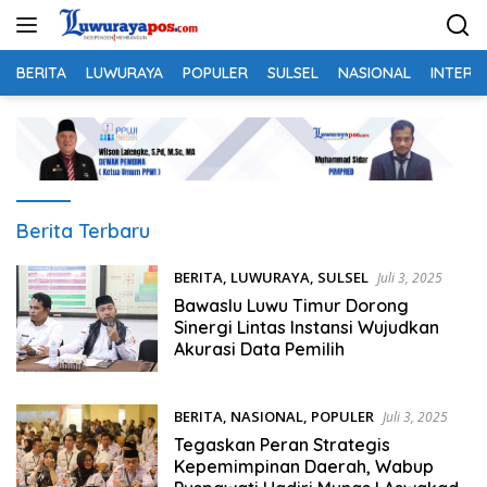
Langsung
ke
konten
BERITA
LUWURAYA
POPULER
SULSEL
NASIONAL
INTERN
Luwurayapos.com
Berita Terbaru
BERITA
,
LUWURAYA
,
SULSEL
Juli 3, 2025
Bawaslu Luwu Timur Dorong
Sinergi Lintas Instansi Wujudkan
Akurasi Data Pemilih
BERITA
,
NASIONAL
,
POPULER
Juli 3, 2025
Tegaskan Peran Strategis
Kepemimpinan Daerah, Wabup