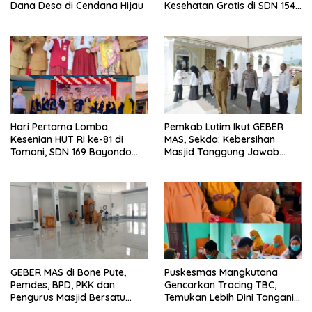
Dana Desa di Cendana Hijau
Kesehatan Gratis di SDN 154
Mangkulainde Kelas Jauh
Kayulangi
Hari Pertama Lomba
Pemkab Lutim Ikut GEBER
Kesenian HUT RI ke-81 di
MAS, Sekda: Kebersihan
Tomoni, SDN 169 Bayondo
Masjid Tanggung Jawab
Juara Nyanyi Solo
Bersama
GEBER MAS di Bone Pute,
Puskesmas Mangkutana
Pemdes, BPD, PKK dan
Gencarkan Tracing TBC,
Pengurus Masjid Bersatu
Temukan Lebih Dini Tangani
Bersihkan Rumah Ibadah
Lebih Cepat