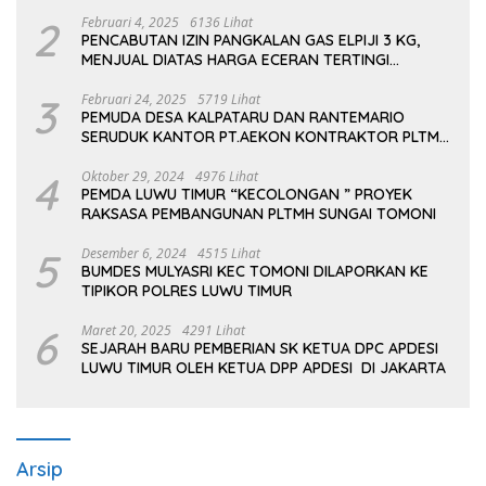
Kampus dan Asrama
2
Februari 4, 2025
6136 Lihat
PENCABUTAN IZIN PANGKALAN GAS ELPIJI 3 KG,
MENJUAL DIATAS HARGA ECERAN TERTINGI
PERTAMINA
3
Februari 24, 2025
5719 Lihat
PEMUDA DESA KALPATARU DAN RANTEMARIO
SERUDUK KANTOR PT.AEKON KONTRAKTOR PLTMH
TOMONI
4
Oktober 29, 2024
4976 Lihat
PEMDA LUWU TIMUR “KECOLONGAN ” PROYEK
RAKSASA PEMBANGUNAN PLTMH SUNGAI TOMONI
5
Desember 6, 2024
4515 Lihat
BUMDES MULYASRI KEC TOMONI DILAPORKAN KE
TIPIKOR POLRES LUWU TIMUR
6
Maret 20, 2025
4291 Lihat
SEJARAH BARU PEMBERIAN SK KETUA DPC APDESI
LUWU TIMUR OLEH KETUA DPP APDESI DI JAKARTA
Arsip