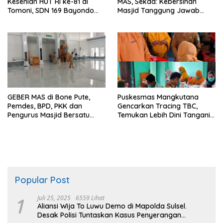
Kesenian HUT RI ke-81 di
MAS, Sekda: Kebersihan
Tomoni, SDN 169 Bayondo
Masjid Tanggung Jawab
Juara Nyanyi Solo
Bersama
GEBER MAS di Bone Pute,
Puskesmas Mangkutana
Pemdes, BPD, PKK dan
Gencarkan Tracing TBC,
Pengurus Masjid Bersatu
Temukan Lebih Dini Tangani
Bersihkan Rumah Ibadah
Lebih Cepat
Popular Post
1
Juli 25, 2025
6559 Lihat
Aliansi Wija To Luwu Demo di Mapolda Sulsel.
Desak Polisi Tuntaskan Kasus Penyerangan