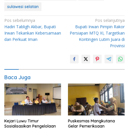
sulawesi selatan
Navigasi
Pos sebelumnya
Pos selanjutnya
‎Hadiri Tabligh Akbar, Bupati
Bupati Irwan Pimpin Rakor
pos
Irwan Tekankan Kebersamaan
Persiapan MTQ XI, Targetkan
dan Perkuat Iman
Kontingen Lutim Juara di
Provinsi
Baca Juga
Kejari Luwu Timur
Puskesmas Mangkutana
Sosialisasikan Pengelolaan
Gelar Pemeriksaan