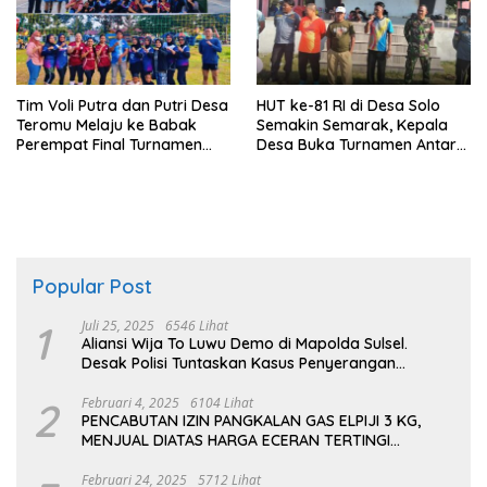
Tim Voli Putra dan Putri Desa
HUT ke-81 RI di Desa Solo
Teromu Melaju ke Babak
Semakin Semarak, Kepala
Perempat Final Turnamen
Desa Buka Turnamen Antar
HUT RI ke-81
Dusun
Popular Post
1
Juli 25, 2025
6546 Lihat
Aliansi Wija To Luwu Demo di Mapolda Sulsel.
Desak Polisi Tuntaskan Kasus Penyerangan
Kampus dan Asrama
2
Februari 4, 2025
6104 Lihat
PENCABUTAN IZIN PANGKALAN GAS ELPIJI 3 KG,
MENJUAL DIATAS HARGA ECERAN TERTINGI
PERTAMINA
Februari 24, 2025
5712 Lihat