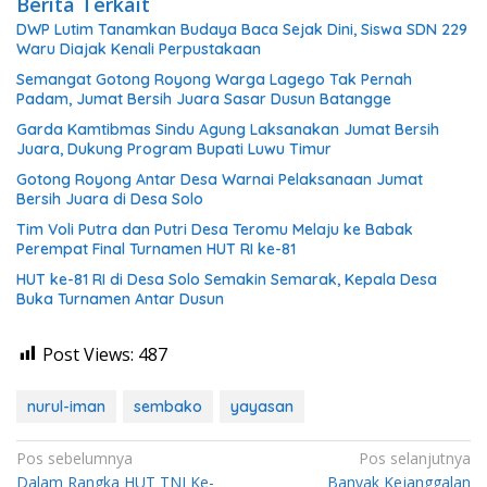
Berita Terkait
DWP Lutim Tanamkan Budaya Baca Sejak Dini, Siswa SDN 229
Waru Diajak Kenali Perpustakaan
Semangat Gotong Royong Warga Lagego Tak Pernah
Padam, Jumat Bersih Juara Sasar Dusun Batangge
Garda Kamtibmas Sindu Agung Laksanakan Jumat Bersih
Juara, Dukung Program Bupati Luwu Timur
Gotong Royong Antar Desa Warnai Pelaksanaan Jumat
Bersih Juara di Desa Solo
Tim Voli Putra dan Putri Desa Teromu Melaju ke Babak
Perempat Final Turnamen HUT RI ke-81
HUT ke-81 RI di Desa Solo Semakin Semarak, Kepala Desa
Buka Turnamen Antar Dusun
Post Views:
487
nurul-iman
sembako
yayasan
Navigasi
Pos sebelumnya
Pos selanjutnya
Dalam Rangka HUT TNI Ke-
Banyak Kejanggalan