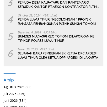
3
PEMUDA DESA KALPATARU DAN RANTEMARIO
SERUDUK KANTOR PT.AEKON KONTRAKTOR PLTMH
TOMONI
4
Oktober 29, 2024
4961 Lihat
PEMDA LUWU TIMUR “KECOLONGAN ” PROYEK
RAKSASA PEMBANGUNAN PLTMH SUNGAI TOMONI
5
Desember 6, 2024
4509 Lihat
BUMDES MULYASRI KEC TOMONI DILAPORKAN KE
TIPIKOR POLRES LUWU TIMUR
6
Maret 20, 2025
4282 Lihat
SEJARAH BARU PEMBERIAN SK KETUA DPC APDESI
LUWU TIMUR OLEH KETUA DPP APDESI DI JAKARTA
Arsip
Agustus 2026
(93)
Juli 2026
(345)
Juni 2026
(334)