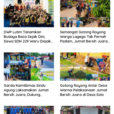
DWP Lutim Tanamkan
Semangat Gotong Royong
Budaya Baca Sejak Dini,
Warga Lagego Tak Pernah
Siswa SDN 229 Waru Diajak
Padam, Jumat Bersih Juara
Kenali Perpustakaan
Sasar Dusun Batangge
Garda Kamtibmas Sindu
Gotong Royong Antar Desa
Agung Laksanakan Jumat
Warnai Pelaksanaan Jumat
Bersih Juara, Dukung
Bersih Juara di Desa Solo
Program Bupati Luwu Timur