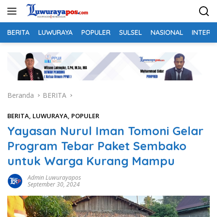
Langsung
ke
konten
BERITA
LUWURAYA
POPULER
SULSEL
NASIONAL
INTERN
Beranda
BERITA
BERITA
,
LUWURAYA
,
POPULER
Yayasan Nurul Iman Tomoni Gelar
Program Tebar Paket Sembako
untuk Warga Kurang Mampu
Admin Luwurayapos
September 30, 2024