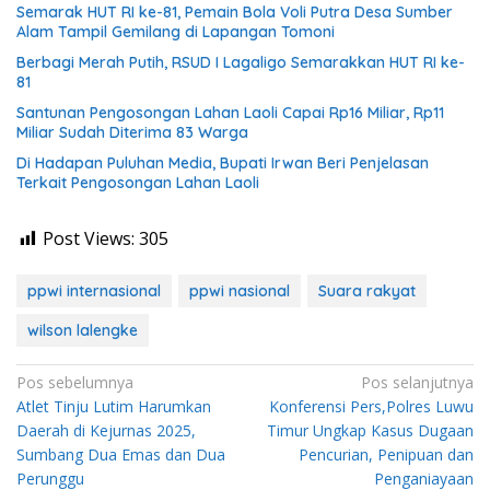
Semarak HUT RI ke-81, Pemain Bola Voli Putra Desa Sumber
Alam Tampil Gemilang di Lapangan Tomoni
Berbagi Merah Putih, RSUD I Lagaligo Semarakkan HUT RI ke-
81
Santunan Pengosongan Lahan Laoli Capai Rp16 Miliar, Rp11
Miliar Sudah Diterima 83 Warga
Di Hadapan Puluhan Media, Bupati Irwan Beri Penjelasan
Terkait Pengosongan Lahan Laoli
Post Views:
305
ppwi internasional
ppwi nasional
Suara rakyat
wilson lalengke
Navigasi
Pos sebelumnya
Pos selanjutnya
Atlet Tinju Lutim Harumkan
Konferensi Pers,Polres Luwu
pos
Daerah di Kejurnas 2025,
Timur Ungkap Kasus Dugaan
Sumbang Dua Emas dan Dua
Pencurian, Penipuan dan
Perunggu
Penganiayaan