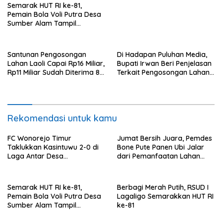
Semarak HUT RI ke-81,
Pemain Bola Voli Putra Desa
Sumber Alam Tampil
Gemilang di Lapangan
Tomoni
Santunan Pengosongan
Di Hadapan Puluhan Media,
Lahan Laoli Capai Rp16 Miliar,
Bupati Irwan Beri Penjelasan
Rp11 Miliar Sudah Diterima 83
Terkait Pengosongan Lahan
Warga
Laoli
Rekomendasi untuk kamu
FC Wonorejo Timur
Jumat Bersih Juara, Pemdes
Taklukkan Kasintuwu 2-0 di
Bone Pute Panen Ubi Jalar
Laga Antar Desa
dari Pemanfaatan Lahan
Mangkutana
Kosong
Semarak HUT RI ke-81,
Berbagi Merah Putih, RSUD I
Pemain Bola Voli Putra Desa
Lagaligo Semarakkan HUT RI
Sumber Alam Tampil
ke-81
Gemilang di Lapangan