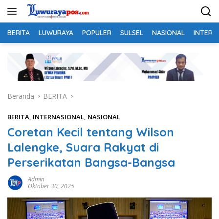
Langsung
ke
konten
BERITA
LUWURAYA
POPULER
SULSEL
NASIONAL
INTERN
Beranda
BERITA
BERITA
,
INTERNASIONAL
,
NASIONAL
Coretan Kecil tentang Wilson
Lalengke, Suara Rakyat di
Perserikatan Bangsa-Bangsa
Admin
Oktober 30, 2025