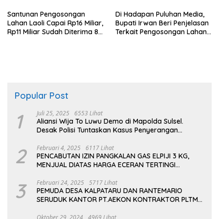
Tomoni
Santunan Pengosongan
Di Hadapan Puluhan Media,
Lahan Laoli Capai Rp16 Miliar,
Bupati Irwan Beri Penjelasan
Rp11 Miliar Sudah Diterima 83
Terkait Pengosongan Lahan
Warga
Laoli
Popular Post
1
Juli 25, 2025
6553 Lihat
Aliansi Wija To Luwu Demo di Mapolda Sulsel.
Desak Polisi Tuntaskan Kasus Penyerangan
Kampus dan Asrama
2
Februari 4, 2025
6117 Lihat
PENCABUTAN IZIN PANGKALAN GAS ELPIJI 3 KG,
MENJUAL DIATAS HARGA ECERAN TERTINGI
PERTAMINA
3
Februari 24, 2025
5717 Lihat
PEMUDA DESA KALPATARU DAN RANTEMARIO
SERUDUK KANTOR PT.AEKON KONTRAKTOR PLTMH
TOMONI
Oktober 29, 2024
4969 Lihat