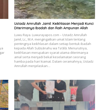
Ustadz Amrullah Jamil: Keikhlasan Menjadi Kunci
Diterimanya Ibadah dan Raih Ampunan Allah
Luwu Raya. Luwurayapos.com – Ustadz Amrullah
Jamil, Lc., M.A. mengingatkan umat Islam tentang
pentingnya keikhlasan dalam setiap bentuk ibadah
aya
kepada Allah Subḥānahu wa Ta’ālā. Menurutnya,
gar
keikhlasan merupakan syarat utama diterimanya
amal serta menjadi bekal keselamatan seorang
hamba pada hari kiamat. Dalam ceramahnya, Ustadz
Amrullah menjelaskan…