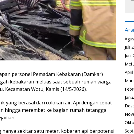
Ars
Agus
Juli 
Juni
Mei 
Apri
gapan personel Pemadam Kebakaran (Damkar)
Mare
egah kebakaran meluas saat sebuah rumah warga
ipu, Kecamatan Wotu, Kamis (14/5/2026).
Febr
Janu
rik yang berasal dari colokan air. Api dengan cepat
Des
an hingga merembet ke bagian rumah tetangga
Nov
jadian.
Okto
 hanya sekitar satu meter, kobaran api berpotensi
Sept