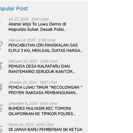
opular Post
Juli 25, 2025
6541 Lihat
Aliansi Wija To Luwu Demo di
Mapolda Sulsel. Desak Polisi
Tuntaskan Kasus Penyerangan
Kampus dan Asrama
2
Februari 4, 2025
6100 Lihat
PENCABUTAN IZIN PANGKALAN GAS
ELPIJI 3 KG, MENJUAL DIATAS HARGA
ECERAN TERTINGI PERTAMINA
3
Februari 24, 2025
5705 Lihat
PEMUDA DESA KALPATARU DAN
RANTEMARIO SERUDUK KANTOR
PT.AEKON KONTRAKTOR PLTMH
TOMONI
4
Oktober 29, 2024
4957 Lihat
PEMDA LUWU TIMUR “KECOLONGAN ”
PROYEK RAKSASA PEMBANGUNAN
PLTMH SUNGAI TOMONI
5
Desember 6, 2024
4505 Lihat
BUMDES MULYASRI KEC TOMONI
DILAPORKAN KE TIPIKOR POLRES
LUWU TIMUR
6
Maret 20, 2025
4280 Lihat
SEJARAH BARU PEMBERIAN SK KETUA