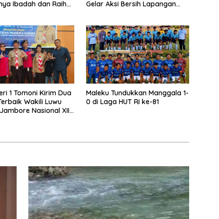
nya Ibadah dan Raih
Gelar Aksi Bersih Lapangan
 Allah
Gaswo Jelang HUT RI
ri 1 Tomoni Kirim Dua
Maleku Tundukkan Manggala 1-
Terbaik Wakili Luwu
0 di Laga HUT RI ke-81
 Jambore Nasional XII
026