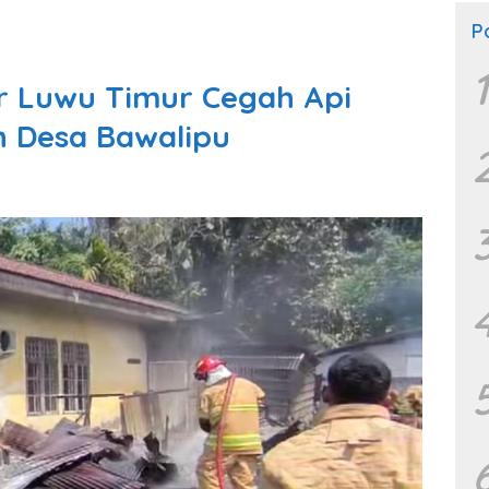
P
1
 Luwu Timur Cegah Api
n Desa Bawalipu