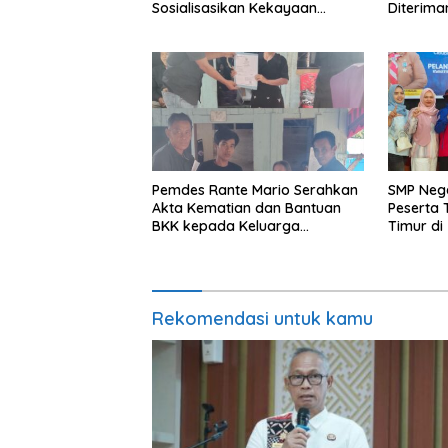
Sosialisasikan Kekayaan
Diterima
Intelektual Komunal
Ampunan
Pemdes Rante Mario Serahkan
SMP Nege
Akta Kematian dan Bantuan
Peserta 
BKK kepada Keluarga
Timur di
Almarhum Angkana
Tahun 2
Rekomendasi untuk kamu