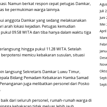
lokasi. Namun berkat respon cepat petugas Damkar,
Agus
uas ke permukiman warga lainnya.
Juli 
Juni
tahui anggota Damkar yang sedang melaksanakan
Mei 
ari arah lokasi kejadian. Petugas kemudian
Apri
pukul 09.58 WITA dan tiba hanya dalam waktu tiga
Mare
Febr
rlangsung hingga pukul 11.28 WITA. Setelah
Janu
ng berpotensi memicu kebakaran susulan, situasi
Des
Nov
Okto
in langsung Sekretaris Damkar Luwu Timur,
i Kepala Bidang Pemadam Kebakaran Hamka Samad
Sept
 Penanganan juga melibatkan personel dari Posko
Sept
.
g baik dari seluruh personel, rumah-rumah warga di
ehingga kebakaran tidak meluas lebih jauh.