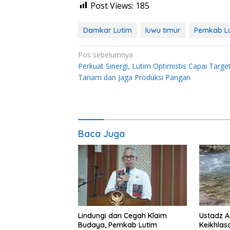
Post Views:
185
Damkar Lutim
luwu timur
Pemkab L
Navigasi
Pos sebelumnya
Perkuat Sinergi, Lutim Optimistis Capai Targe
pos
Tanam dan Jaga Produksi Pangan
Baca Juga
Lindungi dan Cegah Klaim
Ustadz A
Budaya, Pemkab Lutim
Keikhlas